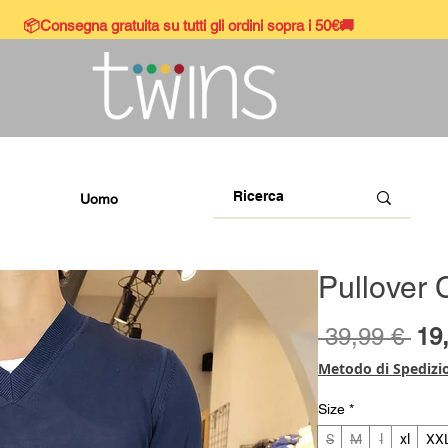
📦Consegna gratuita su tutti gli ordini sopra i 50€🚚
Uomo
Pullover 
Pre
 39,99 € 
19
reg
Metodo di Spedizi
Size
*
S
M
l
xl
XX