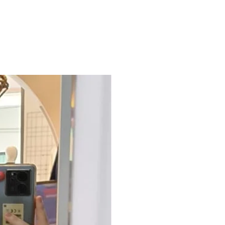
una camicia e una cravatta, o
t-shirt bianca per un look casual-
à è regolare-slim, garantendo un
 non ingombra sotto giacche e
a costine sottili sui polsini e sul
la forma impeccabile. Un vero
fficio, l'aperitivo o il tempo libero.
ia rasata fine
V
are/Slim
icazione (sotto giacca, blazer), look