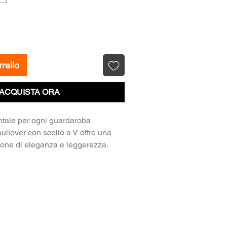
rello
ACQUISTA ORA
tale per ogni guardaroba
ullover con scollo a V offre una
ione di eleganza e leggerezza.
a fine e liscia (possibilmente in
tone/viscosa per una sensazione
nte), è il maglione ideale per
irettamente sulla pelle o sopra
ondo ma discreto è l'ideale per