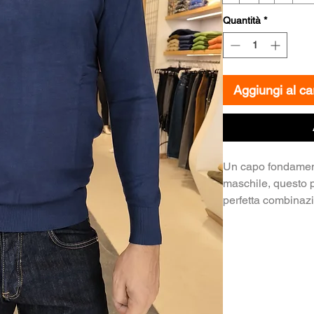
Quantità
*
Aggiungi al car
​Un capo fondamen
maschile, questo p
perfetta combinaz
Realizzato in magli
cotone o misto co
morbida e traspira
essere indossato d
una t-shirt.
​Lo scollo a V prof