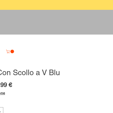
Con Scollo a V Blu
zzo
Prezzo
,99 €
olare
scontato
one
L