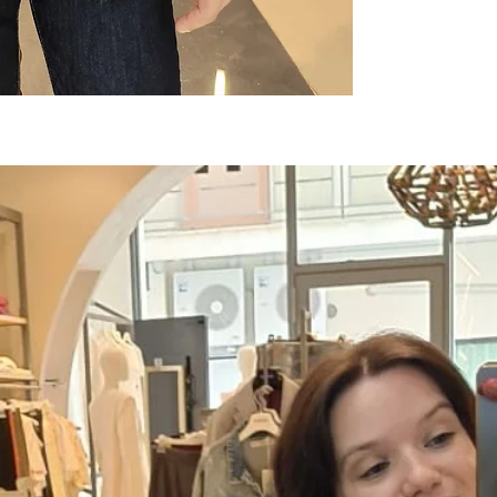
mettere in risalto 
semplicemente una 
chic. La vestibilit
profilo pulito che
blazer. Le finiture 
fondo mantengono 
passepartout per l'u
​Lavorazione: Magl
​Modello: Scollo a 
​Vestibilità: Regol
​Ideale per: Stratif
smart-casual.