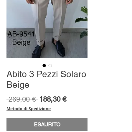
Abito 3 Pezzi Solaro
Beige
Prezzo
Prezzo
 269,00 € 
188,30 €
regolare
scontato
Metodo di Spedizione
ESAURITO