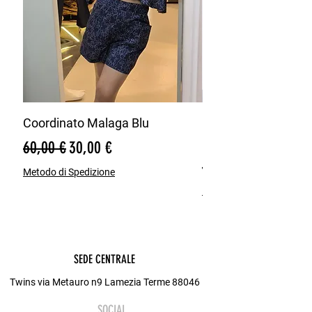
Coordinato Malaga Blu
Bermuda Misto Lin
Blu
Prezzo regolare
Prezzo scontato
60,00 €
30,00 €
Prezzo regolare
65,00 €
Metodo di Spedizione
Metodo di Spedizione
SEDE CENTRALE
Twins via Metauro n9 Lamezia Terme 88046
SOCIAL