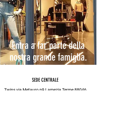
Entra a far parte della
nostra grande famiglia.
SEDE CENTRALE
Twins via Metauro n9 Lamezia Terme 88046
SOCIAL
Instagram
Facebook
TikTok