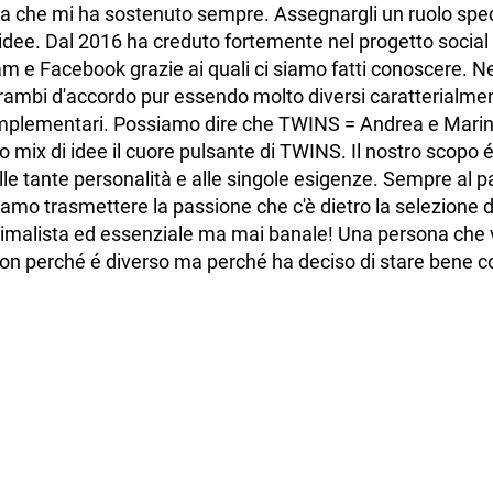
ca che mi ha sostenuto sempre. Assegnargli un ruolo specif
idee. Dal 2016 ha creduto fortemente nel progetto socia
 e Facebook grazie ai quali ci siamo fatti conoscere. N
rambi d'accordo pur essendo molto diversi caratterialme
omplementari. Possiamo dire che TWINS = Andrea e Mari
 mix di idee il cuore pulsante di TWINS. Il nostro scopo é
alle tante personalità e alle singole esigenze. Sempre al 
amo trasmettere la passione che c'è dietro la selezione d
inimalista ed essenziale ma mai banale! Una persona che
on perché é diverso ma perché ha deciso di stare bene c