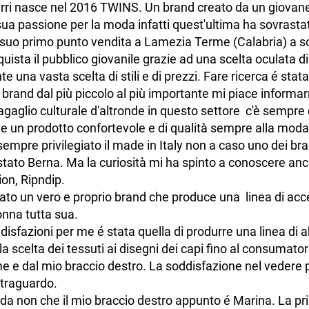
erri nasce nel 2016 TWINS. Un brand creato da un giovan
sua passione per la moda infatti quest'ultima ha sovrasta
 suo primo punto vendita a Lamezia Terme (Calabria) a sol
sta il pubblico giovanile grazie ad una scelta oculata di
te una vasta scelta di stili e di prezzi. Fare ricerca é sta
 brand dal più piccolo al più importante mi piace informar
 bagaglio culturale d'altronde in questo settore c'è sempre
te un prodotto confortevole e di qualità sempre alla mod
empre privilegiato il made in Italy non a caso uno dei bra
è stato Berna. Ma la curiosità mi ha spinto a conoscere a
n, Ripndip.
to un vero e proprio brand che produce una linea di acc
nna tutta sua.
disfazioni per me é stata quella di produrre una linea di 
la scelta dei tessuti ai disegni dei capi fino al consumator
me e dal mio braccio destro. La soddisfazione nel vedere poi
 traguardo.
enda non che il mio braccio destro appunto é Marina. La p