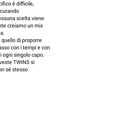
ico é difficile,
l curando
essuna scelta viene
nte creiamo un mix
na.
 quello di proporre
passo con i tempi e con
i ogni singolo capo.
 veste TWINS si
on sé stesso