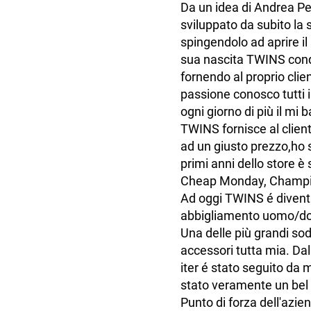
Da un idea di Andrea P
sviluppato da subito la 
spingendolo ad aprire il
sua nascita TWINS conqui
fornendo al proprio clien
passione conosco tutti i
ogni giorno di più il mi
TWINS fornisce al clien
ad un giusto prezzo,ho s
primi anni dello store 
Cheap Monday, Champio
Ad oggi TWINS é diventa
abbigliamento uomo/do
Una delle più grandi sod
accessori tutta mia. Dal
iter é stato seguito da 
stato veramente un bel
Punto di forza dell'azi