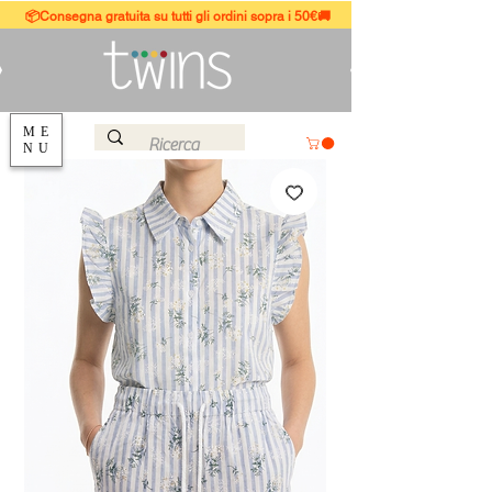
📦Consegna gratuita su tutti gli ordini sopra i 50€🚚
ME
NU