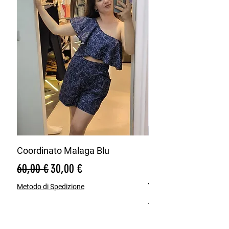
Coordinato Malaga Blu
Bermuda Misto Lin
Blu
Prezzo regolare
Prezzo scontato
60,00 €
30,00 €
Prezzo regolare
65,00 €
Metodo di Spedizione
Metodo di Spedizione