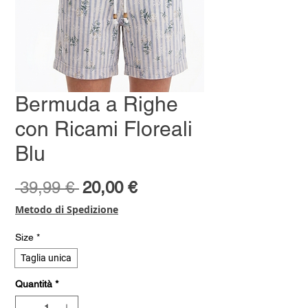
Bermuda a Righe
con Ricami Floreali
Blu
Prezzo
Prezzo
 39,99 € 
20,00 €
regolare
scontato
Metodo di Spedizione
Size
*
Taglia unica
Quantità
*