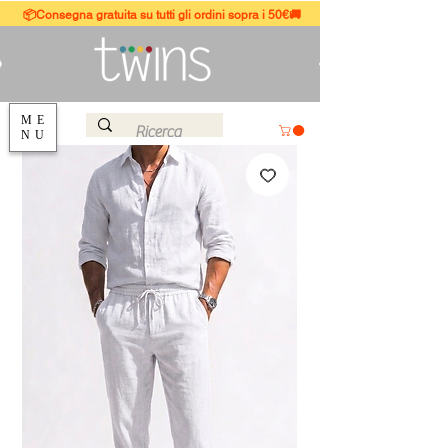
📦Consegna gratuita su tutti gli ordini sopra i 50€🚚
ME
NU