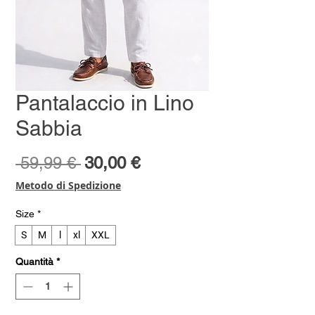
Pantalaccio in Lino
Sabbia
Prezzo
Prezzo
 59,99 € 
30,00 €
regolare
scontato
Metodo di Spedizione
Size
*
S
M
l
xl
XXL
Quantità
*