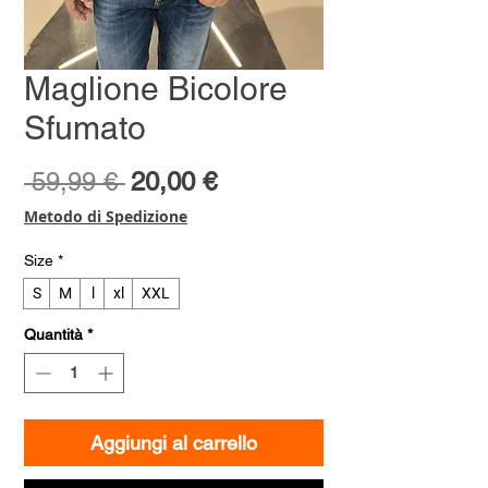
Maglione Bicolore
Sfumato
Prezzo
Prezzo
 59,99 € 
20,00 €
regolare
scontato
Metodo di Spedizione
Size
*
S
M
l
xl
XXL
Quantità
*
Aggiungi al carrello