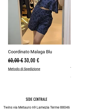
Coordinato Malaga Blu
Bermuda Misto Lin
Blu
Prezzo regolare
Prezzo scontato
60,00 €
30,00 €
Prezzo regolare
65,00 €
Metodo di Spedizione
Metodo di Spedizione
SEDE CENTRALE
Twins via Metauro n9 Lamezia Terme 88046