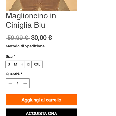
Maglioncino in
Ciniglia Blu
Prezzo
Prezzo
 59,99 € 
30,00 €
regolare
scontato
Metodo di Spedizione
Size
*
S
M
l
xl
XXL
Quantità
*
Aggiungi al carrello
ACQUISTA ORA