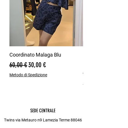
​Materiale: Ciniglia (effetto velluto a
coste sottili)
​Vestibilità: Regolare
​Ideale per: Look casual e smart-
casual, perfetto per l'ufficio o il tempo
libero.
Coordinato Malaga Blu
Bermuda Misto Lin
Blu
Prezzo regolare
Prezzo scontato
60,00 €
30,00 €
Prezzo regolare
65,00 €
Metodo di Spedizione
Metodo di Spedizione
SEDE CENTRALE
Twins via Metauro n9 Lamezia Terme 88046