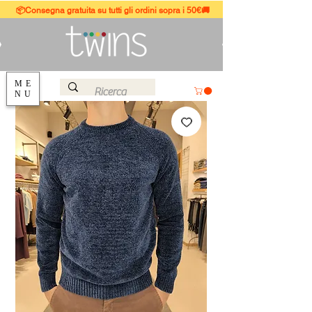
📦Consegna gratuita su tutti gli ordini sopra i 50€🚚
ME
NU