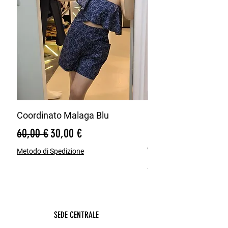
Coordinato Malaga Blu
Bermuda Misto Lin
Blu
Prezzo regolare
Prezzo scontato
60,00 €
30,00 €
Prezzo regolare
65,00 €
Metodo di Spedizione
Metodo di Spedizione
SEDE CENTRALE