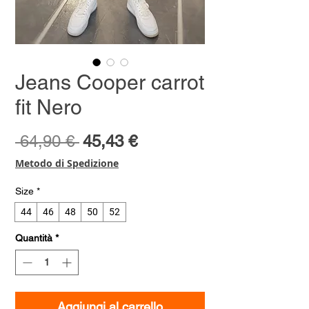
Jeans Cooper carrot
fit Nero
Prezzo
Prezzo
 64,90 € 
45,43 €
regolare
scontato
Metodo di Spedizione
Size
*
44
46
48
50
52
Quantità
*
Aggiungi al carrello