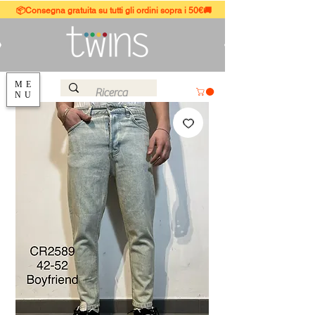
📦Consegna gratuita su tutti gli ordini sopra i 50€🚚
ME
NU