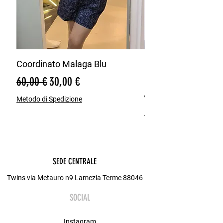
Coordinato Malaga Blu
Bermuda Misto Lin
Blu
Prezzo regolare
Prezzo scontato
60,00 €
30,00 €
Prezzo regolare
65,00 €
Metodo di Spedizione
Metodo di Spedizione
SEDE CENTRALE
Twins via Metauro n9 Lamezia Terme 88046
SOCIAL
Instagram