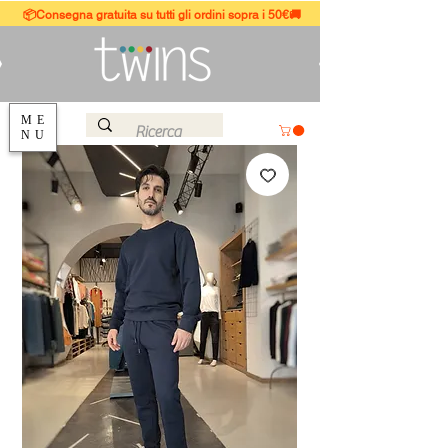
📦Consegna gratuita su tutti gli ordini sopra i 50€🚚
ME
NU