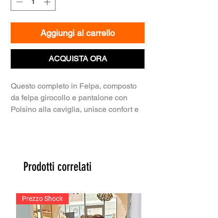
Aggiungi al carrello
ACQUISTA ORA
Questo completo in Felpa, composto
da felpa girocollo e pantalone con
Polsino alla caviglia, unisce confort e
stile per il tempo libero Realizzato in
morbido cotone felpato, il girocollo
presenta un design pulito, il. La talonr,
dotato di elastico in vita e polsini alla
Prodotti correlati
caviglia, offre una vestibilità rilassata
senza rinunciare a un look curato.
Prezzo Shock