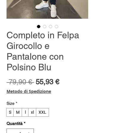
Completo in Felpa
Girocollo e
Pantalone con
Polsino Blu
Prezzo
Prezzo
 79,90 € 
55,93 €
regolare
scontato
Metodo di Spedizione
Size
*
S
M
l
xl
XXL
Quantità
*