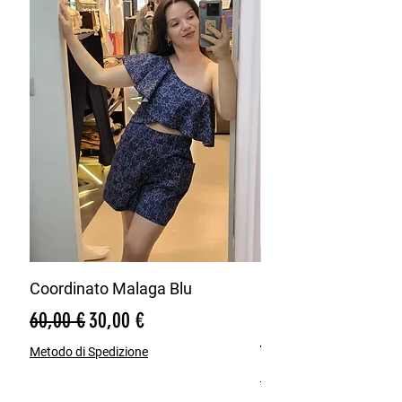
Coordinato Malaga Blu
Bermuda Misto Lin
Blu
Prezzo regolare
Prezzo scontato
60,00 €
30,00 €
Prezzo regolare
65,00 €
Metodo di Spedizione
Metodo di Spedizione