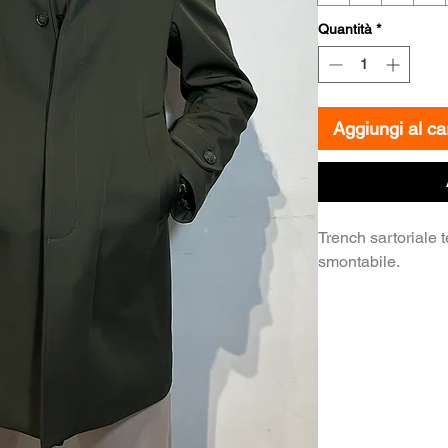
Quantità
*
Aggiungi al car
Trench sartoriale 
smontabile.