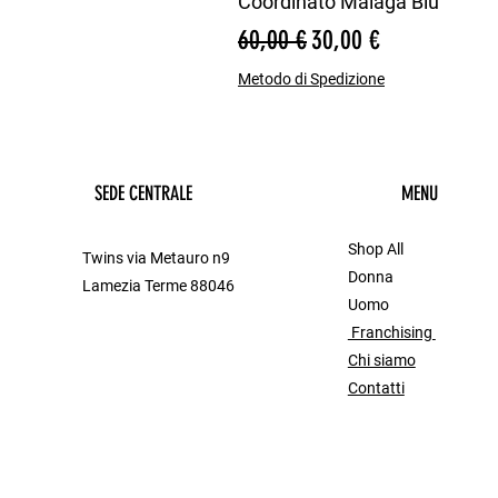
Coordinato Malaga Blu
Prezzo regolare
Prezzo scontato
60,00 €
30,00 €
Metodo di Spedizione
SEDE CENTRALE
MENU
Shop All
Twins via Metauro n9
Donna
Lamezia Terme 88046
Uomo
Franchising
Chi siamo
Contatti