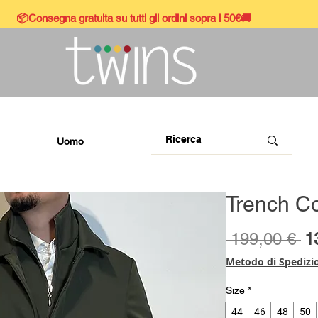
📦Consegna gratuita su tutti gli ordini sopra i 50€🚚
Uomo
Trench Co
Pr
 199,00 € 
1
re
Metodo di Spedizi
Size
*
44
46
48
50