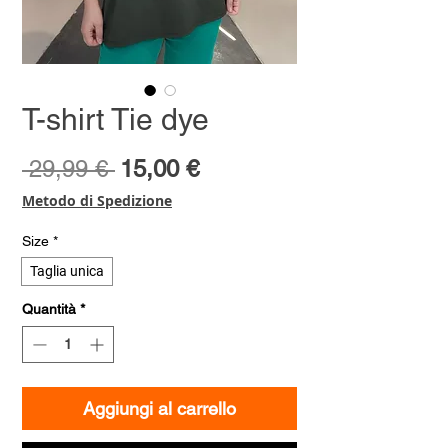
T-shirt Tie dye
Prezzo
Prezzo
 29,99 € 
15,00 €
regolare
scontato
Metodo di Spedizione
Size
*
Taglia unica
Quantità
*
Aggiungi al carrello