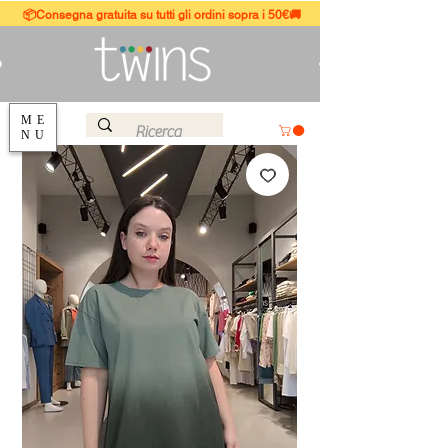
📦Consegna gratuita su tutti gli ordini sopra i 50€🚚
ME
NU