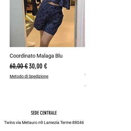
Coordinato Malaga Blu
Bermuda Misto Lin
Blu
Prezzo regolare
Prezzo scontato
60,00 €
30,00 €
Prezzo regolare
65,00 €
Metodo di Spedizione
Metodo di Spedizione
SEDE CENTRALE
Twins via Metauro n9 Lamezia Terme 88046