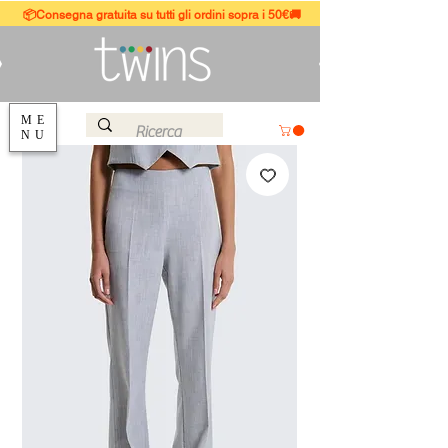
📦Consegna gratuita su tutti gli ordini sopra i 50€🚚
ME
NU