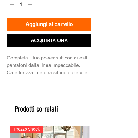
Aggiungi al carrello
ACQUISTA ORA
Completa il tuo power suit con questi
pantaloni dalla linea impeccabile.
Caratterizzati da una silhouette a vita
alta e un taglio leggermente svasato al
fondo (flare), questi pantaloni sono
progettati per slanciare la figura con
eleganza. Il tessuto grigio chiaro
Prodotti correlati
presenta una sofisticata trama
fiammata che dona movimento e una
mano materica al capo.
Prezzo Shock
​La costruzione pulita, priva di cinturino