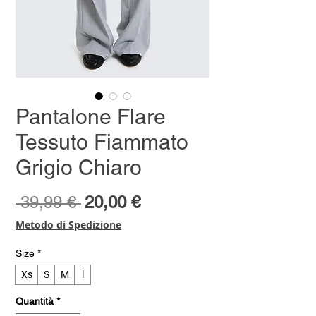
Pantalone Flare
Tessuto Fiammato
Grigio Chiaro
Prezzo
Prezzo
 39,99 € 
20,00 €
regolare
scontato
Metodo di Spedizione
Size
*
Xs
S
M
l
Quantità
*