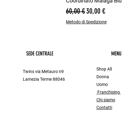
Coordinato Malaga Blu
Prezzo regolare
Prezzo scontato
60,00 €
30,00 €
Metodo di Spedizione
SEDE CENTRALE
MENU
Shop All
Twins via Metauro n9
Donna
Lamezia Terme 88046
Uomo
Franchising
Chi siamo
Contatti