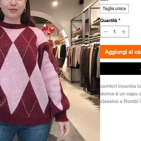
Taglia unica
Quantità
*
Aggiungi al car
comfort incontra l
donna è un capo d
classico a Rombi 
Bordeaux) e alla s
avvolgente. Contie
calore e morbidezz
lo rendono un pullo
affrontare i mesi pi