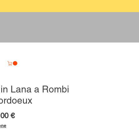
 in Lana a Rombi
ordoeux
zzo
Prezzo
,00 €
olare
scontato
one