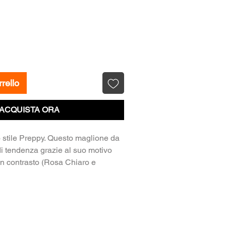
rello
ACQUISTA ORA
o stile Preppy. Questo maglione da
i tendenza grazie al suo motivo
in contrasto (Rosa Chiaro e
ua vestibilità Oversize morbida e
ne il 10% di Lana per assicurare
a. Le maniche ampie e il girocollo
ver versatile e stiloso per
ù freddi.