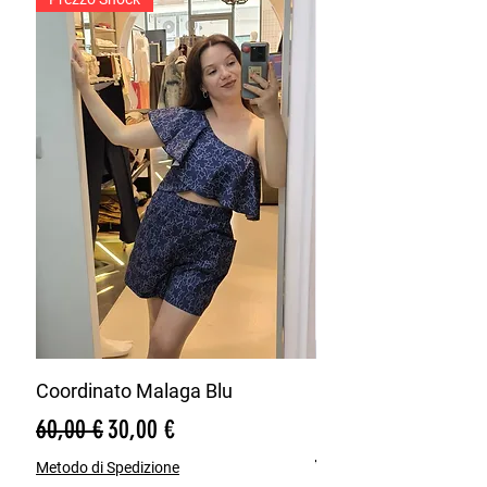
Coordinato Malaga Blu
Bermuda Misto Lin
Blu
Prezzo regolare
Prezzo scontato
60,00 €
30,00 €
Prezzo regolare
65,00 €
Metodo di Spedizione