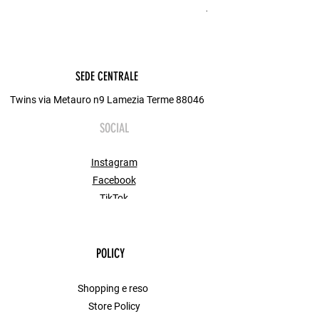
Metodo di Spedizione
SEDE CENTRALE
Twins via Metauro n9 Lamezia Terme 88046
SOCIAL
Instagram
Facebook
TikTok
POLICY
Shopping e reso
Store Policy