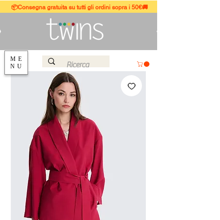
📦Consegna gratuita su tutti gli ordini sopra i 50€🚚
ME
NU