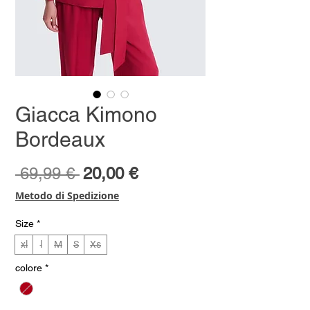
Giacca Kimono
Bordeaux
Prezzo
Prezzo
 69,99 € 
20,00 €
regolare
scontato
Metodo di Spedizione
Size
*
xl
l
M
S
Xs
colore
*