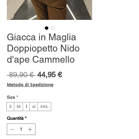
Giacca in Maglia
Doppiopetto Nido
d'ape Cammello
Prezzo
Prezzo
 89,90 € 
44,95 €
regolare
scontato
Metodo di Spedizione
Size
*
S
M
l
xl
XXL
Quantità
*