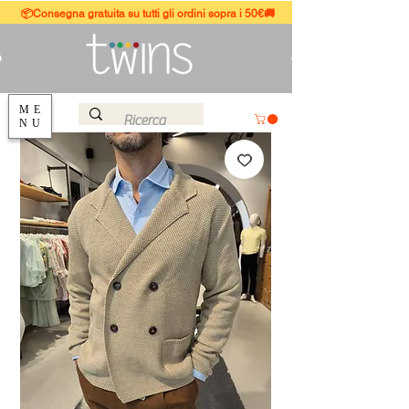
📦Consegna gratuita su tutti gli ordini sopra i 50€🚚
ME
NU