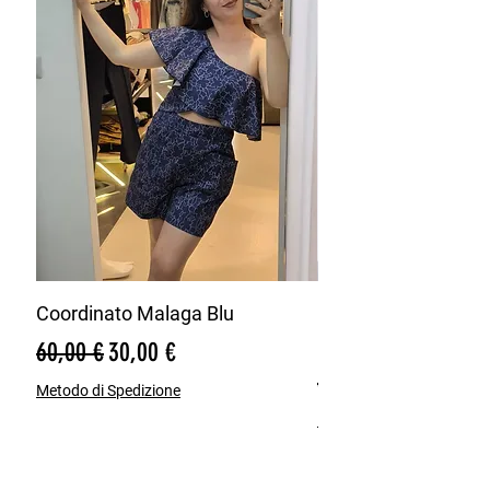
Coordinato Malaga Blu
Bermuda Misto Lin
Blu
Prezzo regolare
Prezzo scontato
60,00 €
30,00 €
Prezzo regolare
65,00 €
Metodo di Spedizione
Metodo di Spedizione