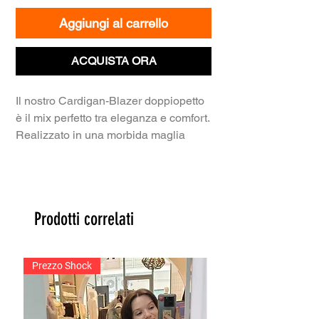
Aggiungi al carrello
ACQUISTA ORA
Il nostro Cardigan-Blazer doppiopetto
è il mix perfetto tra eleganza e comfort.
Realizzato in una morbida maglia
dalla raffinata trama a rilievo, unisce il
design di una giacca classica alla
vestibilità avvolgente di un cardigan. I
bottoni a contrasto e il rever sartoriale
Prodotti correlati
lo rendono un capo unico e versatile,
perfetto per dare un tocco di stile ai
tuoi look.
Prezzo Shock