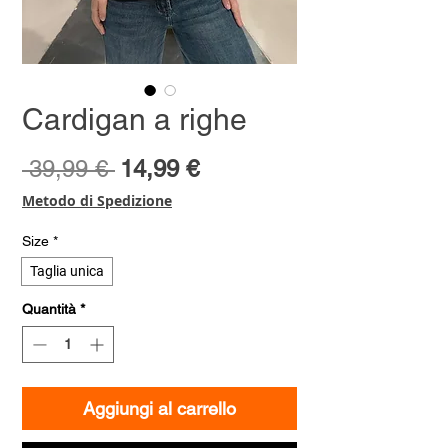
Cardigan a righe
Prezzo
Prezzo
 39,99 € 
14,99 €
regolare
scontato
Metodo di Spedizione
Size
*
Taglia unica
Quantità
*
Aggiungi al carrello