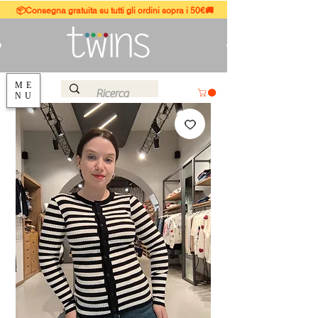
📦Consegna gratuita su tutti gli ordini sopra i 50€🚚
ME
NU