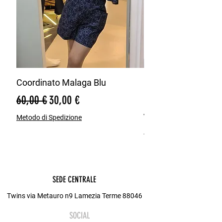
Coordinato Malaga Blu
Bermuda Misto Lin
Blu
Prezzo regolare
Prezzo scontato
60,00 €
30,00 €
Prezzo regolare
65,00 €
Metodo di Spedizione
Metodo di Spedizione
SEDE CENTRALE
Twins via Metauro n9 Lamezia Terme 88046
SOCIAL