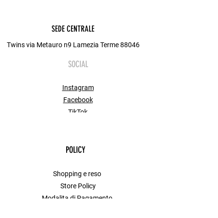
sacrificare il comfort e la libertà di
movimento.
SEDE CENTRALE
​Versatilità Ineguagliabile: La struttura
del tessuto 45/55 la rende meno
Twins via Metauro n9 Lamezia Terme 88046
soggetta alle pieghe rispetto al lino
SOCIAL
puro, permettendoti di mantenere un
look ordinato per tutta la giornata.
Instagram
Facebook
TikTok
POLICY
Shopping e reso
Store Policy
Modalita di Pagamento
FAQ