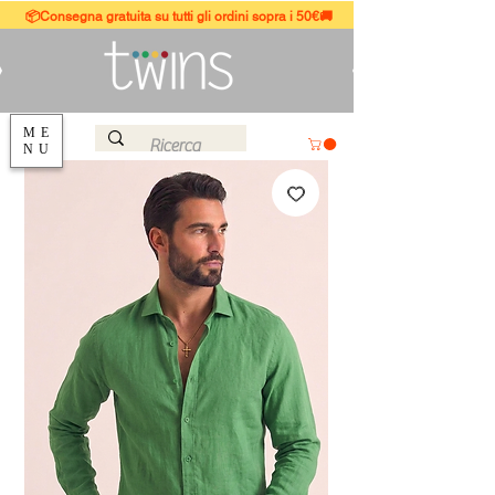
📦Consegna gratuita su tutti gli ordini sopra i 50€🚚
ME
NU