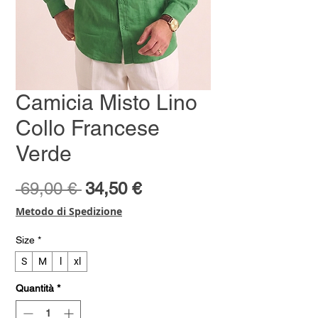
Camicia Misto Lino
Collo Francese
Verde
Prezzo
Prezzo
 69,00 € 
34,50 €
regolare
scontato
Metodo di Spedizione
Size
*
S
M
l
xl
Quantità
*