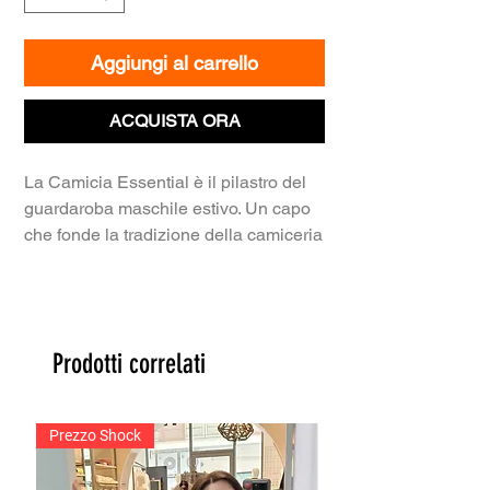
Aggiungi al carrello
ACQUISTA ORA
​La Camicia Essential è il pilastro del
guardaroba maschile estivo. Un capo
che fonde la tradizione della camiceria
classica con la modernità di un tessuto
tecnico e naturale, garantendo un
aspetto impeccabile in ogni occasione,
dall'ufficio al tempo libero.
Prodotti correlati
​Tessuto Premium: Realizzata in un
bilanciamento perfetto di 55% lino e
45% cotone. Questa miscela offre il
Prezzo Shock
meglio di entrambi i mondi: la
straordinaria freschezza e la texture