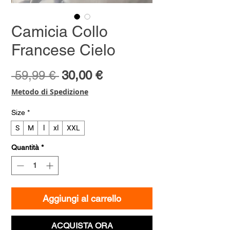
Camicia Collo
Francese Cielo
Prezzo
Prezzo
 59,99 € 
30,00 €
regolare
scontato
Metodo di Spedizione
Size
*
S
M
l
xl
XXL
Quantità
*
Aggiungi al carrello
ACQUISTA ORA