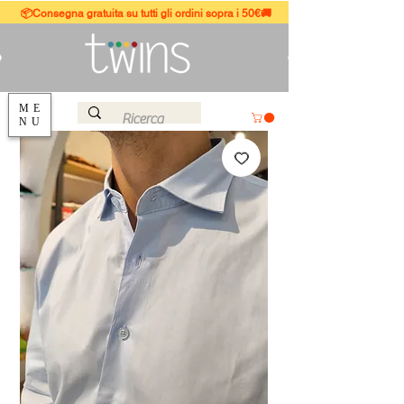
📦Consegna gratuita su tutti gli ordini sopra i 50€🚚
ME
NU