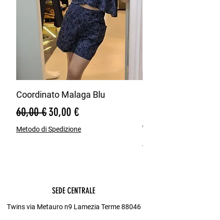
Coordinato Malaga Blu
Bermuda Misto Lin
Blu
Prezzo regolare
Prezzo scontato
60,00 €
30,00 €
Prezzo regolare
65,00 €
Metodo di Spedizione
Metodo di Spedizione
SEDE CENTRALE
Twins via Metauro n9 Lamezia Terme 88046