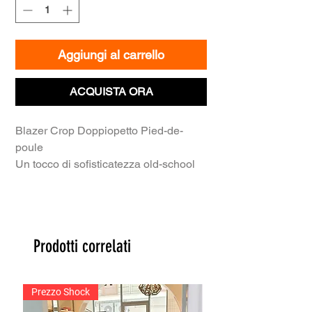
Aggiungi al carrello
ACQUISTA ORA
​Blazer Crop Doppiopetto Pied-de-
poule
​Un tocco di sofisticatezza old-school
rivisitato in chiave moderna.
​Il nostro Blazer Crop Doppiopetto è il
capo perfetto per elevare
istantaneamente qualsiasi outfit, dal
Prodotti correlati
casual all'elegante. Realizzato
nell'iconica fantasia Pied-de-poule,
combina il fascino sartoriale del
Prezzo Shock
classico doppiopetto con un taglio