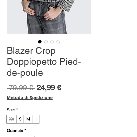
Blazer Crop
Doppiopetto Pied-
de-poule
Prezzo
Prezzo
 79,99 € 
24,99 €
regolare
scontato
Metodo di Spedizione
Size
*
Xs
S
M
l
Quantità
*