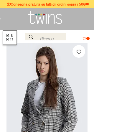
📦Consegna gratuita su tutti gli ordini sopra i 50€🚚
ME
NU