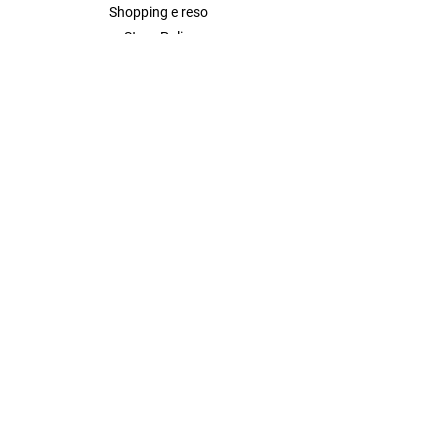
Shopping e reso
Store Policy
Modalita di Pagamento
FAQ
Contact
MENU
Shop All
Donna
Uomo
Franchising
Chi siamo
Contatti