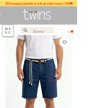
📦Consegna gratuita su tutti gli ordini sopra i 50€🚚
ME
NU