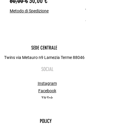
Prezzo regolare
Prezzo scontato
60,00 €
30,00 €
Navy (un classico intramontabile).
Prezzo regolare
65,00 €
Metodo di Spedizione
Metodo di Spedizione
SEDE CENTRALE
Twins via Metauro n9 Lamezia Terme 88046
SOCIAL
Instagram
Facebook
TikTok
POLICY