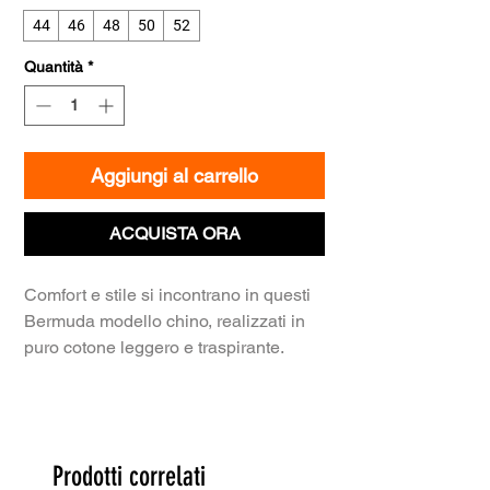
44
46
48
50
52
Quantità
*
Aggiungi al carrello
ACQUISTA ORA
Comfort e stile si incontrano in questi
Bermuda modello chino, realizzati in
puro cotone leggero e traspirante.
Pensati per chi non vuole rinunciare a
un tocco di personalità anche nei look
più informali, si distinguono per
l'esclusiva cintura a cordino intrecciato
Prodotti correlati
inclusa, impreziosita da perline