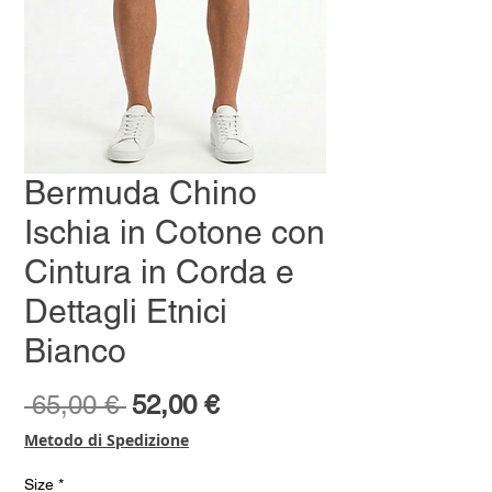
Bermuda Chino
Ischia in Cotone con
Cintura in Corda e
Dettagli Etnici
Bianco
Prezzo
Prezzo
 65,00 € 
52,00 €
regolare
scontato
Metodo di Spedizione
Size
*