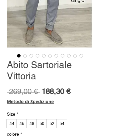
Abito Sartoriale
Vittoria
Prezzo
Prezzo
 269,00 € 
188,30 €
regolare
scontato
Metodo di Spedizione
Size
*
44
46
48
50
52
54
colore
*