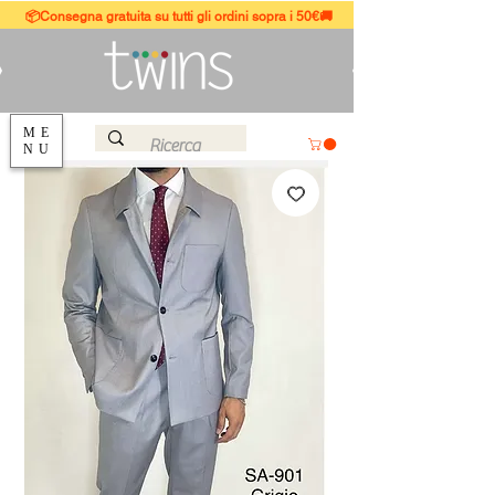
📦Consegna gratuita su tutti gli ordini sopra i 50€🚚
ME
NU