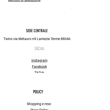
Metodo di Spedizione
Metodo di Spedizione
SEDE CENTRALE
Twins via Metauro n9 Lamezia Terme 88046
SOCIAL
Instagram
Facebook
TikTok
POLICY
Shopping e reso