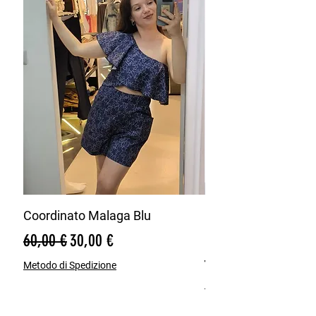
Coordinato Malaga Blu
Bermuda Misto Lin
Blu
Prezzo regolare
Prezzo scontato
60,00 €
30,00 €
Prezzo regolare
65,00 €
Metodo di Spedizione
Metodo di Spedizione