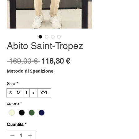
Abito Saint-Tropez
Prezzo
Prezzo
 169,00 € 
118,30 €
regolare
scontato
Metodo di Spedizione
Size
*
S
M
l
xl
XXL
colore
*
Quantità
*