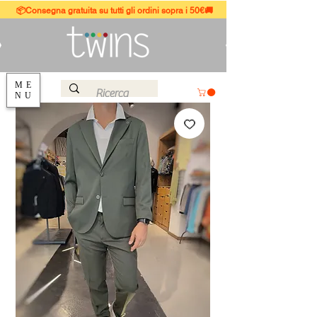
📦Consegna gratuita su tutti gli ordini sopra i 50€🚚
ME
NU