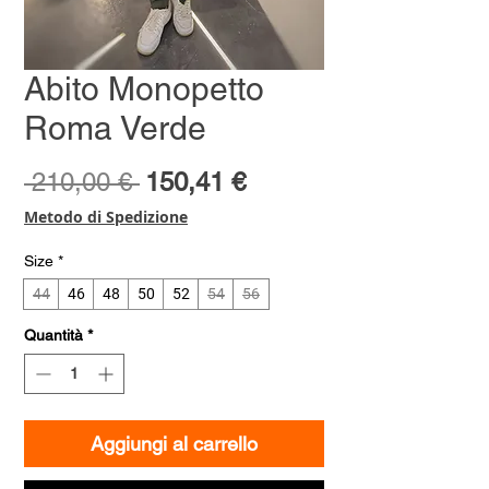
Abito Monopetto
Roma Verde
Prezzo
Prezzo
 210,00 € 
150,41 €
regolare
scontato
Metodo di Spedizione
Size
*
44
46
48
50
52
54
56
Quantità
*
Aggiungi al carrello