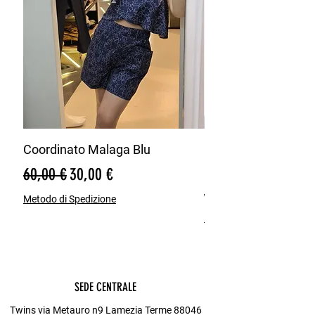
Coordinato Malaga Blu
Bermuda Misto Lin
Blu
Prezzo regolare
Prezzo scontato
60,00 €
30,00 €
Prezzo regolare
65,00 €
Metodo di Spedizione
Metodo di Spedizione
SEDE CENTRALE
Twins via Metauro n9 Lamezia Terme 88046