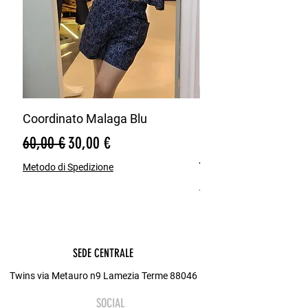
Coordinato Malaga Blu
Bermuda Misto Lin
Blu
Prezzo regolare
Prezzo scontato
60,00 €
30,00 €
Prezzo regolare
65,00 €
Metodo di Spedizione
Metodo di Spedizione
SEDE CENTRALE
Twins via Metauro n9 Lamezia Terme 88046
SOCIAL