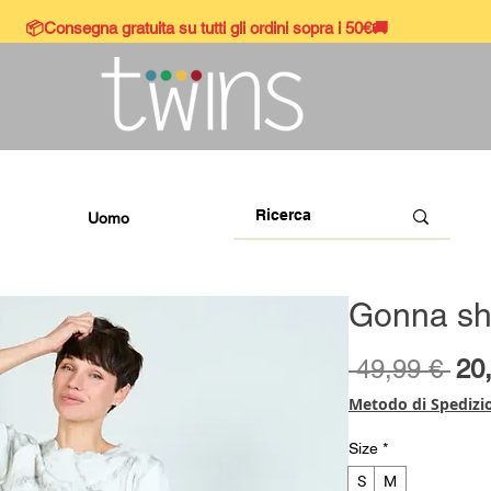
📦Consegna gratuita su tutti gli ordini sopra i 50€🚚
Uomo
Gonna sh
Pre
 49,99 € 
20
reg
Metodo di Spedizi
Size
*
S
M