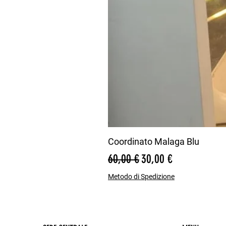
Coordinato Malaga Blu
Prezzo regolare
Prezzo scontato
60,00 €
30,00 €
Metodo di Spedizione