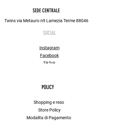
​Vestibilità: Morbida e scivolata Taglia
SEDE CENTRALE
Unica.
​Maniche: Lunghe a palloncino con
Twins via Metauro n9 Lamezia Terme 88046
polsini arricciati.
SOCIAL
Instagram
Facebook
TikTok
POLICY
Shopping e reso
Store Policy
Modalita di Pagamento
FAQ
Contact