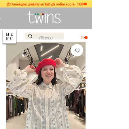
📦Consegna gratuita su tutti gli ordini sopra i 50€🚚
ME
NU