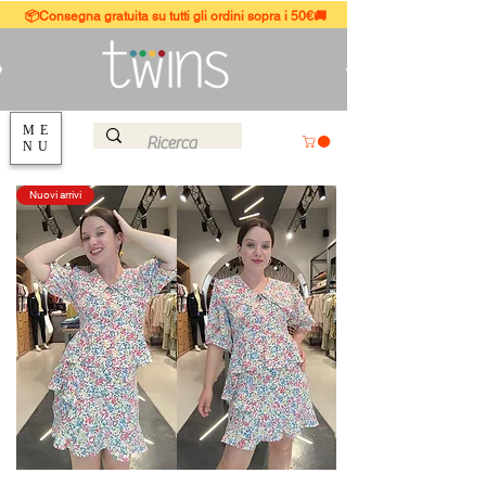
📦Consegna gratuita su tutti gli ordini sopra i 50€🚚
ME
NU
Nuovi arrivi