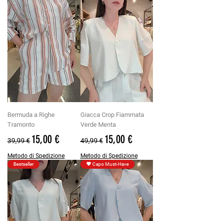
Bermuda a Righe
Giacca Crop Fiammata
Tramonto
Verde Menta
Prezzo regolare
Prezzo scontato
Prezzo regolare
Prezzo scontato
15,00 €
15,00 €
39,99 €
49,99 €
Metodo di Spedizione
Metodo di Spedizione
Bestseller
🧡 Capo Must-Have