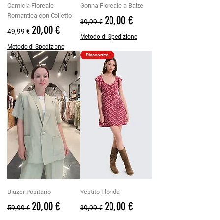
Camicia Floreale
Gonna Floreale a Balze
Romantica con Colletto
Prezzo regolare
Prezzo scontato
20,00 €
39,99 €
Prezzo regolare
Prezzo scontato
20,00 €
49,99 €
Metodo di Spedizione
Metodo di Spedizione
Riassortito
Blazer Positano
Vestito Florida
Prezzo regolare
Prezzo scontato
Prezzo regolare
Prezzo scontato
20,00 €
20,00 €
59,99 €
39,99 €