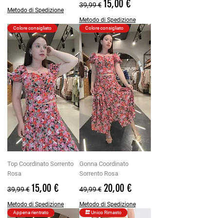
Prezzo regolare
Prezzo scontato
15,00 €
39,99 €
Metodo di Spedizione
Metodo di Spedizione
Colore consigliato
Colore consigliato
Top Coordinato Sorrento
Gonna Coordinato
Rosa
Sorrento Rosa
Prezzo regolare
Prezzo scontato
Prezzo regolare
Prezzo scontato
15,00 €
20,00 €
39,99 €
49,99 €
Metodo di Spedizione
Metodo di Spedizione
Appena rientrato
🔚 Unico Rimasto