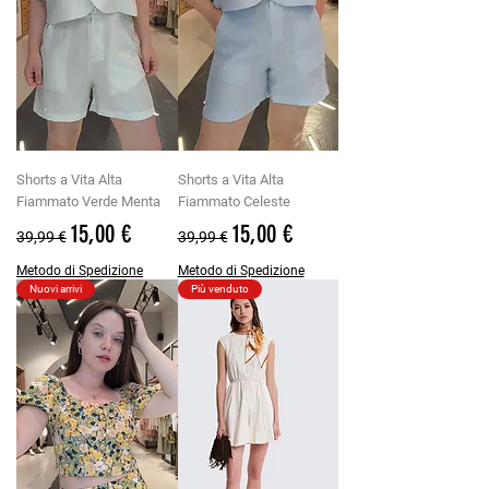
Shorts a Vita Alta
Shorts a Vita Alta
Fiammato Verde Menta
Fiammato Celeste
Prezzo regolare
Prezzo scontato
Prezzo regolare
Prezzo scontato
15,00 €
15,00 €
39,99 €
39,99 €
Metodo di Spedizione
Metodo di Spedizione
Nuovi arrivi
Più venduto