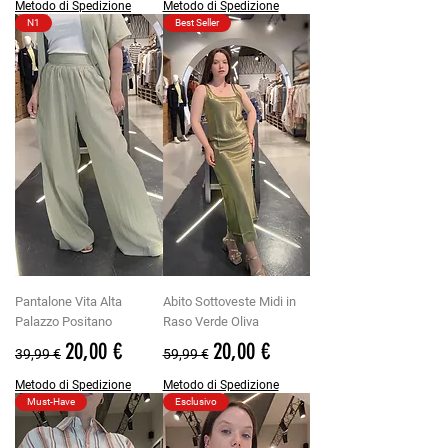
Metodo di Spedizione
Metodo di Spedizione
N1
Best Seller
Pantalone Vita Alta
Abito Sottoveste Midi in
Palazzo Positano
Raso Verde Oliva
Prezzo regolare
Prezzo scontato
Prezzo regolare
Prezzo scontato
20,00 €
20,00 €
39,99 €
59,99 €
Metodo di Spedizione
Metodo di Spedizione
Must-Have
Esclusivo