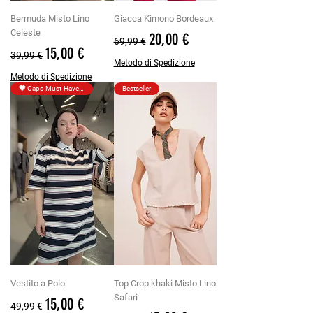
Bermuda Misto Lino
Giacca Kimono Bordeaux
Celeste
Prezzo regolare
Prezzo scontato
20,00 €
69,99 €
Prezzo regolare
Prezzo scontato
15,00 €
39,99 €
Metodo di Spedizione
Metodo di Spedizione
🧡 Capo Must-Have: 20€
Bestseller
Vestito a Polo
Top Crop khaki Misto Lino
Safari
Prezzo regolare
Prezzo scontato
15,00 €
49,99 €