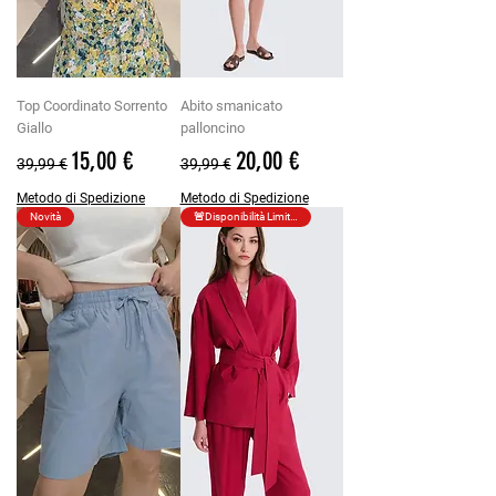
Top Coordinato Sorrento
Abito smanicato
Giallo
palloncino
Prezzo regolare
Prezzo scontato
Prezzo regolare
Prezzo scontato
15,00 €
20,00 €
39,99 €
39,99 €
Metodo di Spedizione
Metodo di Spedizione
Novità
🚨Disponibilità Limitata