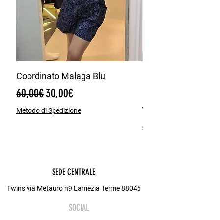
Coordinato Malaga Blu
Bermuda Misto Lin
Blu
Regular Price
Sale Price
60,00€
30,00€
Regular Price
65,00€
Metodo di Spedizione
Metodo di Spedizione
SEDE CENTRALE
Twins via Metauro n9 Lamezia Terme 88046
SOCIAL