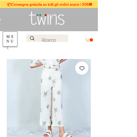
📦Consegna gratuita su tutti gli ordini sopra i 50€🚚
ME
NU