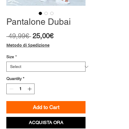
Pantalone Dubai
Regular
Sale
 49,99€ 
25,00€
Price
Price
Metodo di Spedizione
Size
*
Quantity
*
Add to Cart
ACQUISTA ORA