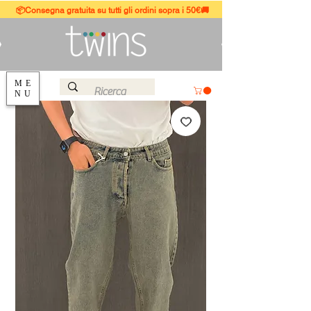
📦Consegna gratuita su tutti gli ordini sopra i 50€🚚
ME
NU