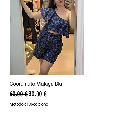
Coordinato Malaga Blu
Bermuda Misto Lin
Blu
Prezzo regolare
Prezzo scontato
60,00 €
30,00 €
Prezzo regolare
65,00 €
Metodo di Spedizione
Metodo di Spedizione