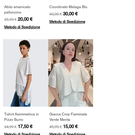
Abito smanicato
Coordinato Malaga Blu
palloncino
Prezzo regolare
Prezzo scontato
30,00 €
60,00 €
Prezzo regolare
Prezzo scontato
20,00 €
39,99 €
Metodo di Spedizione
Metodo di Spedizione
T-shirt Asimmetrica in
Giacca Crop Fiammata
Pizzo Burro
Verde Menta
Prezzo regolare
Prezzo scontato
Prezzo regolare
Prezzo scontato
17,50 €
15,00 €
34,99 €
49,99 €
Metodo di Spedizione
Metodo di Spedizione