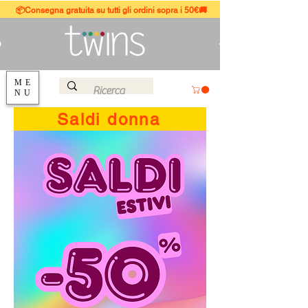
📦Consegna gratuita su tutti gli ordini sopra i 50€🚚
ME
NU
Saldi donna