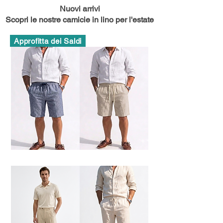
Nuovi arrivi
Scopri le nostre camicie in lino per l'estate
Approfitta dei Saldi
Bermuda
Bermuda
Misto
Puro
Lino
Lino
Mélange
Mélange
Blu
Beige