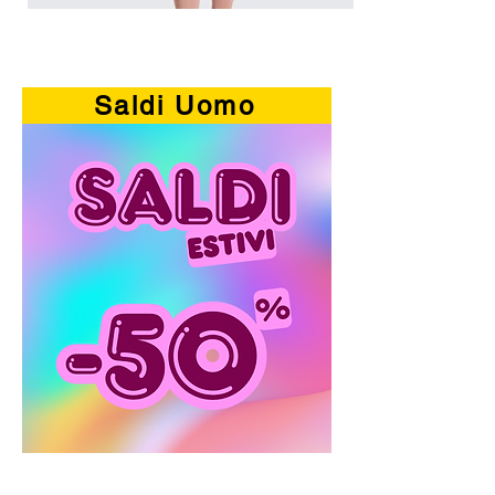
Abito
smanicato
palloncino
Saldi Uomo