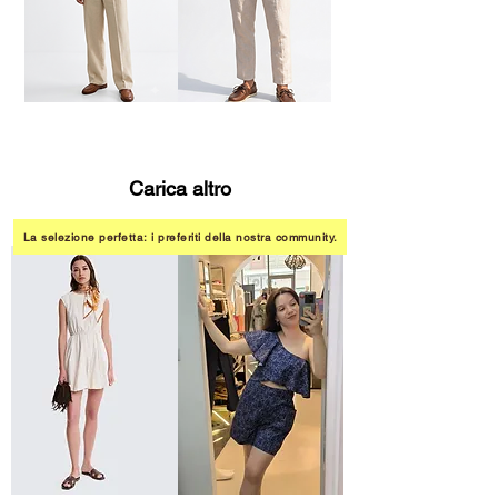
Pantalone
Pantalaccio
Palazzo
in
Misto
Lino
Lino
Sabbia
Carica altro
La selezione perfetta: i preferiti della nostra community.