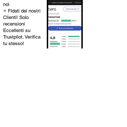
noi
⭐️ Fidati dei nostri
Clienti! Solo
recensioni
Eccellenti su
Trustpilot. Verifica
tu stesso!
SEDE CENTRALE
Twins via Metauro n9 Lamezia Terme 88046
SOCIAL
Instagram
Facebook
TikTok